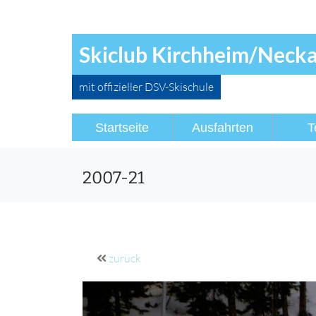
Skiclub Kirchheim/Neckar
mit offizieller DSV-Skischule
Startseite
Ausfahrten
T
2007-21
zurück