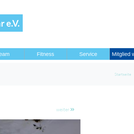
 e.V.
eam
Fitness
Service
Mitglied
Startseite
weiter