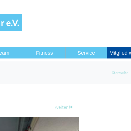
 e.V.
eam
Fitness
Service
Mitglied
Startseite
weiter