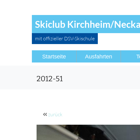
Skiclub Kirchheim/Neckar
mit offizieller DSV-Skischule
Startseite
Ausfahrten
T
2012-51
zurück