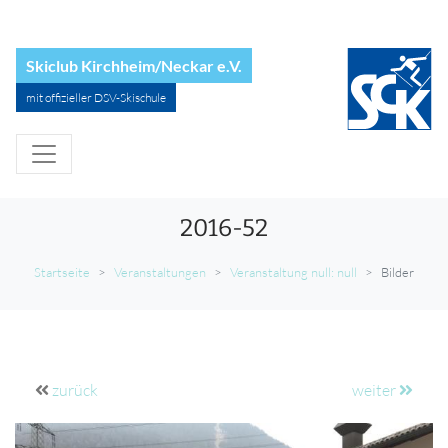
Skiclub Kirchheim/Neckar e.V.
mit offizieller DSV-Skischule
2016-52
Startseite
Veranstaltungen
Veranstaltung null: null
Bilder
zurück
weiter